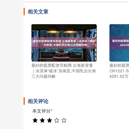
相关文章
最好的股票配资导航网 出海新变量
最好的股票
｜冰淇淋“破冰”东南亚,中国乳企出海
(301221
三大问题待解
4291.52
相关评论
本文评分
*