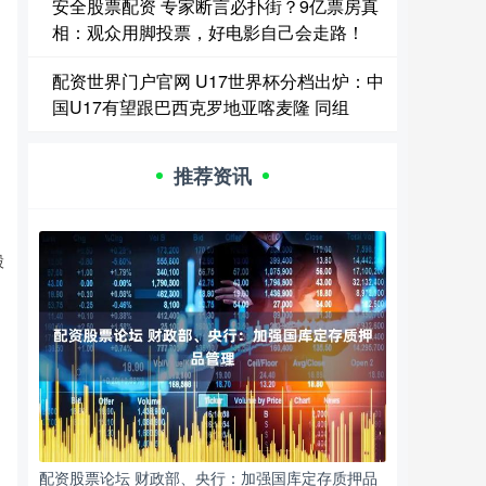
安全股票配资 专家断言必扑街？9亿票房真
相：观众用脚投票，好电影自己会走路！
配资世界门户官网 U17世界杯分档出炉：中
国U17有望跟巴西克罗地亚喀麦隆 同组
推荐资讯
股
配资股票论坛 财政部、央行：加强国库定存质押品