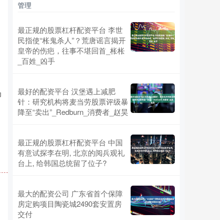
管理
最正规的股票杠杆配资平台 李世
民指使“枨鬼杀人”？荒唐谣言揭开
皇帝的伤疤，往事不堪回首_枨枨
_百姓_凶手
最好的配资平台 汉堡遇上减肥
为
针：研究机构将麦当劳股票评级暴
降至“卖出”_Redburn_消费者_赵昊
最正规的股票杠杆配资平台 中国
有意试探李在明, 北京的阅兵观礼
台上, 给韩国总统留了位子?
最大的配资公司 广东省首个保障
房定购项目陶瓷城2490套安置房
交付